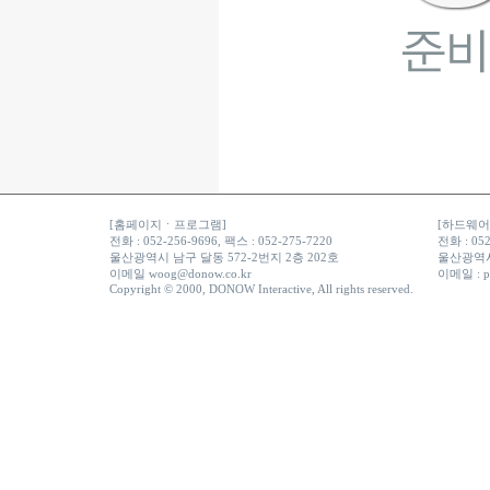
[홈페이지ㆍ프로그램]
[하드웨어ㆍ
전화 : 052-256-9696, 팩스 : 052-275-7220
전화 : 052
울산광역시 남구 달동 572-2번지 2층 202호
울산광역시
이메일
woog@donow.co.kr
이메일 :
p
Copyright © 2000, DONOW Interactive, All rights reserved.