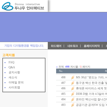
고객지원
FAQ
●
전체
498
게시물 /
1
페이지
Q&A
No.
공지사항
498
MS 30년 "윈도는 가라
새소식
이메일 문의
497
동구권 백신 한국 진출 '
사이트맵
496
휴대폰 바이러스 세계 첫
495
DDR D램 가격 4.5달
494
온라인 백신사업 잘나간
493
공공기관 공개SW 도입 '