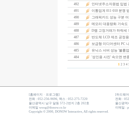
492
인터넷주소자원법 입법 
491
이통업계 011·010 분쟁
490
그래픽카드 성능 구분 
489
메모리 대용량화 가속도
488
D램 고정거래가 하락세 
487
반도체·LCD 제조 공정용
486
보급형 미디어센터 PC 
485
유닉스 서버 성능 '볼륨업
484
'성인용 사진' 속으면 변
1
2
3
4
[홈페이지ㆍ프로그램]
[하드웨어ㆍ
전화 : 052-256-9696, 팩스 : 052-275-7220
전화 : 052
울산광역시 남구 달동 572-2번지 2층 202호
울산광역시
이메일
woog@donow.co.kr
이메일 :
p
Copyright © 2000, DONOW Interactive, All rights reserved.